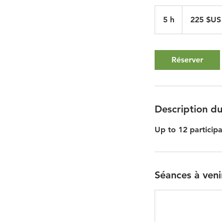
225
dollars
5 h
5
225 $US
des
États-
h
Unis
Réserver
Description du
Up to 12 participa
Séances à veni